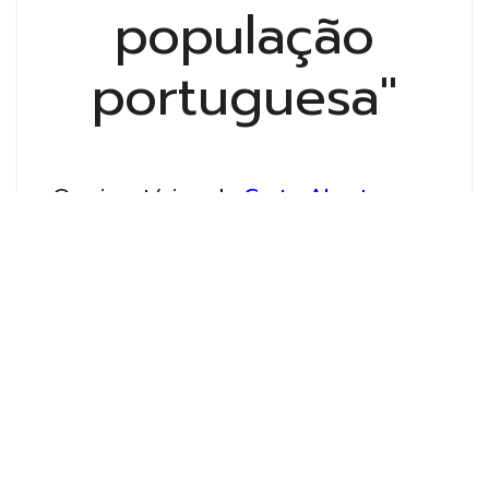
população
portuguesa"
Os signatários da
Carta Aberta
"Aumento de enfartes de miocárdio
na população portuguesa"
são
profissionais de saúde que honram
e defendem a transparência de
informação, a ciência, a ética e a
equidade de acesso aos serviços
de saúde e que, nessa condição,
erguem a sua voz publicamente na